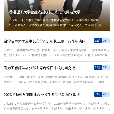
香港理工大学曹建农副校长一行访问同济大学
12月18日，副校长许学军会见了来校访问的香港理工大学副校长曹建农一
行，双方就人工智能教育转型的实践与经验进行了深入交流。本科生院、港澳
台事务办公室负责人参加会见。 许学军对曹建农一行的到访表示热烈欢迎，
并简要介绍了同济大学在人工智能领域的学科建设、人才培养、科研创新及国
际合作等方面的情况。他指出，同济大学高度重视人工智能与教育的深度融
台湾逢甲大学董事长高承恕、校长王葳一行来校访问
12月
26
合，通过设立人工智能相关专业、建设跨学科课程体系，着力培养具...
6月25日，校党委书记方守恩、校长郑庆华分别会见了来访的台湾逢甲大学董事长高承
恕、校长王葳一行。我校副校长娄永琪、逢甲大学副校长黎淑婷，我校建筑与城市规划
学院、交通运输工程学院、环境科学与工程学院、研究生院、港澳台事务办公室负责
人，逢甲大学大陆事务处和建筑学院代表参加活动。方守恩对高承恕、王葳一行来访表
香港工程师学会分部主席考察团来校访问交流
12月
25
示欢迎，对两校建立校际合作关系20余年来，持续开展的深入、广泛、务实合作以及
取得的大量合作成果给予...
12月19日，全国人大代表、香港工程师学会陈帆副会长带领香港工程师学会分部主席
考察团一行20余人来我校参观交流，香港中联办教育科技部叶水球副部长、上海市科
协石谦副主席陪同来访。我校港澳台事务办公室、科研管理部和部分学院代表参加了会
谈。娄永琪副校长热情欢迎考察团一行，向来宾介绍我校历史发展、学科建设、教学科
2023年秋季学期港澳台交换生迎新活动顺利举行
09月
26
研以及社会服务等情况，希望与香港工程师学会能够进一步增进了解、深化互信、拓展
视野，进一步凝聚把握...
9月23日，学校港澳台事务办公室举行了“2023年秋季学期港台交换生迎新活动”。近50
位来自香港理工大学、台湾逢甲大学、世新大学、中山大学、中兴大学、中央大学、淡
江大学、台北大学、中国文化大学、东海大学、铭传大学、实践大学、香港浸会大学、